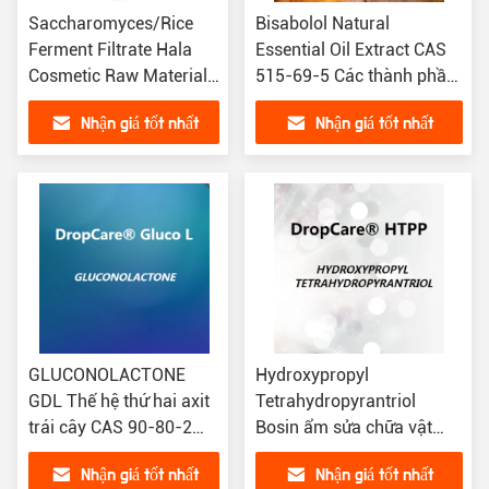
Saccharomyces/Rice
Bisabolol Natural
Ferment Filtrate Hala
Essential Oil Extract CAS
Cosmetic Raw Materials
515-69-5 Các thành phần
Fermentation source
chăm sóc da tự nhiên Vật
Nhận giá tốt nhất
Nhận giá tốt nhất
raw material of
liệu nguyên liệu mỹ phẩm
cosmetics Các loại kem
dưỡng chất
GLUCONOLACTONE
Hydroxypropyl
GDL Thế hệ thứ hai axit
Tetrahydropyrantriol
trái cây CAS 90-80-2
Bosin ẩm sửa chữa vật
Dược phẩm Vật liệu thô
liệu chống lão hóa
Nhận giá tốt nhất
Nhận giá tốt nhất
ẩm ẩm ẩm ẩm ẩm ẩm