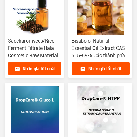
Saccharomyces/Rice
Bisabolol Natural
Ferment Filtrate Hala
Essential Oil Extract CAS
Cosmetic Raw Materials
515-69-5 Các thành phần
Fermentation source
chăm sóc da tự nhiên Vật
Nhận giá tốt nhất
Nhận giá tốt nhất
raw material of
liệu nguyên liệu mỹ phẩm
cosmetics Các loại kem
dưỡng chất