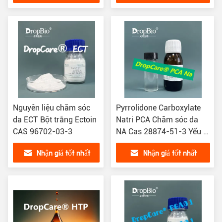
ẩm
Nguyên liệu chăm sóc
Pyrrolidone Carboxylate
da ECT Bột trắng Ectoin
Natri PCA Chăm sóc da
CAS 96702-03-3
NA Cas 28874-51-3 Yếu tố
dưỡng ẩm tự nhiên
Nhận giá tốt nhất
Nhận giá tốt nhất