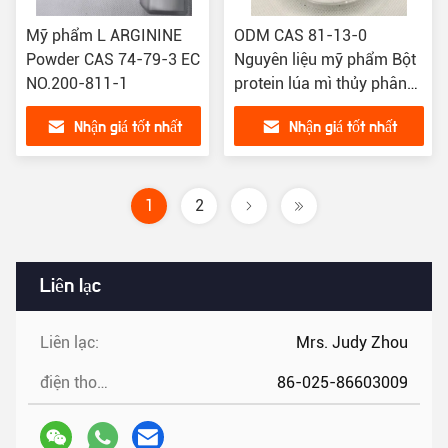
Mỹ phẩm L ARGININE
ODM CAS 81-13-0
Powder CAS 74-79-3 EC
Nguyên liệu mỹ phẩm Bột
NO.200-811-1
protein lúa mì thủy phân
Axit amin
Nhận giá tốt nhất
Nhận giá tốt nhất
1
2
Liên lạc
Liên lạc:
Mrs. Judy Zhou
điện thoại:
86-025-86603009