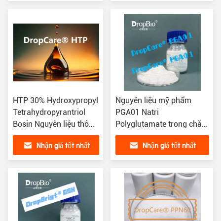
HTP 30% Hydroxypropyl
Nguyên liệu mỹ phẩm
Tetrahydropyrantriol
PGA01 Natri
Bosin Nguyên liệu thô
Polyglutamate trong chăm
CAS 439685-79-7
sóc da CAS 28829-38-1
Nhận giá tốt nhất
Nhận giá tốt nhất