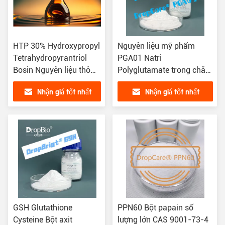
HTP 30% Hydroxypropyl
Nguyên liệu mỹ phẩm
Tetrahydropyrantriol
PGA01 Natri
Bosin Nguyên liệu thô
Polyglutamate trong chăm
CAS 439685-79-7
sóc da CAS 28829-38-1
Nhận giá tốt nhất
Nhận giá tốt nhất
GSH Glutathione
PPN60 Bột papain số
Cysteine ​​Bột axit
lượng lớn CAS 9001-73-4