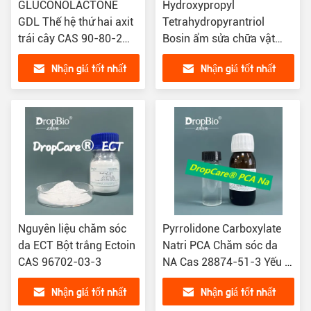
GLUCONOLACTONE
Hydroxypropyl
GDL Thế hệ thứ hai axit
Tetrahydropyrantriol
trái cây CAS 90-80-2
Bosin ẩm sửa chữa vật
Dược phẩm Vật liệu thô
liệu chống lão hóa
Nhận giá tốt nhất
Nhận giá tốt nhất
ẩm ẩm ẩm ẩm ẩm ẩm
ẩm
Nguyên liệu chăm sóc
Pyrrolidone Carboxylate
da ECT Bột trắng Ectoin
Natri PCA Chăm sóc da
CAS 96702-03-3
NA Cas 28874-51-3 Yếu tố
dưỡng ẩm tự nhiên
Nhận giá tốt nhất
Nhận giá tốt nhất